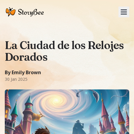
Tog
La Ciudad de los Relojes
Dorados
A Epic story: Leo, Mia y Zane viajan a una ciudad mágica 
500
-word story.
Themes:
El paso del tiempo, trabajo en e
By Emily Brown
30 Jan 2025