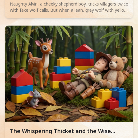
Naughty Alvin, a cheeky shepherd boy, tricks villagers twice
with fake wolf calls. But when a lean, grey wolf with yellow
eyes actually appears, no one believes him. Can Alvin save
his sheep? A thrilling adventure for little readers aged 4-6
about telling the truth.
Read children story -
The Whispering Thicket and the Wise