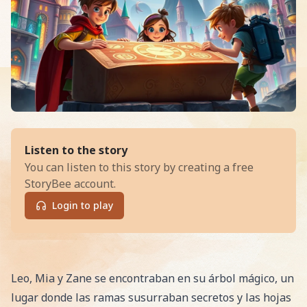
of
La Ciudad de los Relojes Dora
Listen to the story
You can listen to this story by creating a free
StoryBee account.
Login to play
Read La Ciudad de los Relojes Dorados, an exciting Epi
Leo, Mia y Zane se encontraban en su árbol mágico, un
lugar donde las ramas susurraban secretos y las hojas