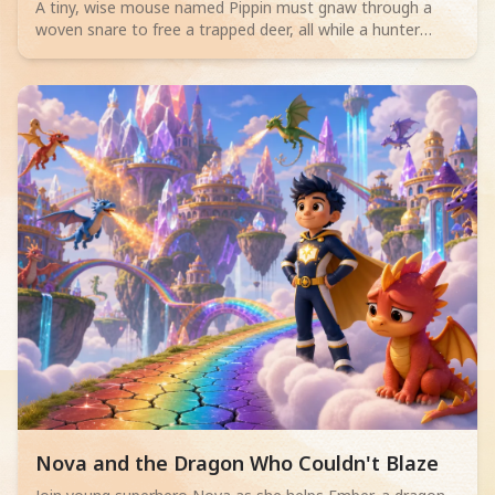
Mouse
A tiny, wise mouse named Pippin must gnaw through a
woven snare to free a trapped deer, all while a hunter
sleeps nearby. Will his bravery save the day?
Read children story -
Nova and the Dragon Who Couldn't Blaze