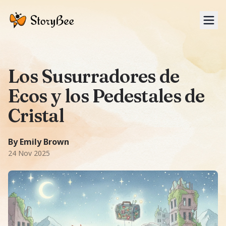
Tog
Los Susurradores de
Ecos y los Pedestales de
Cristal
A Fairy Tale story: En un mundo desolado por el olvido, d
6896 palabras
-word story.
Featuring
Iko, Tess, Vee
.
Them
By Emily Brown
24 Nov 2025