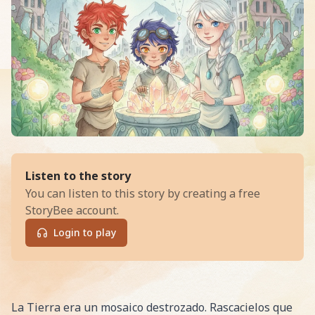
of
Los Susurradores de Ecos y los
Listen to the story
You can listen to this story by creating a free
StoryBee account.
Login to play
Read Los Susurradores de Ecos y los Pedestales de Cris
La Tierra era un mosaico destrozado. Rascacielos que