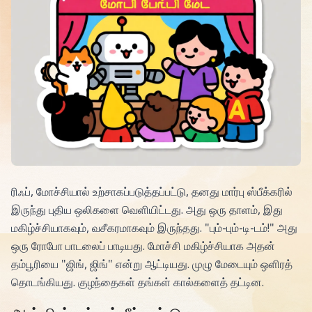
ரிஃப், மோச்சியால் உற்சாகப்படுத்தப்பட்டு, தனது மார்பு ஸ்பீக்கரில்
இருந்து புதிய ஒலிகளை வெளியிட்டது. அது ஒரு தாளம், இது
மகிழ்ச்சியாகவும், வசீகரமாகவும் இருந்தது. "பும்-பும்-டி-டம்!" அது
ஒரு ரோபோ பாடலைப் பாடியது. மோச்சி மகிழ்ச்சியாக அதன்
தம்பூரியை "ஜிங், ஜிங்" என்று ஆட்டியது. முழு மேடையும் ஒளிரத்
தொடங்கியது. குழந்தைகள் தங்கள் கால்களைத் தட்டின.