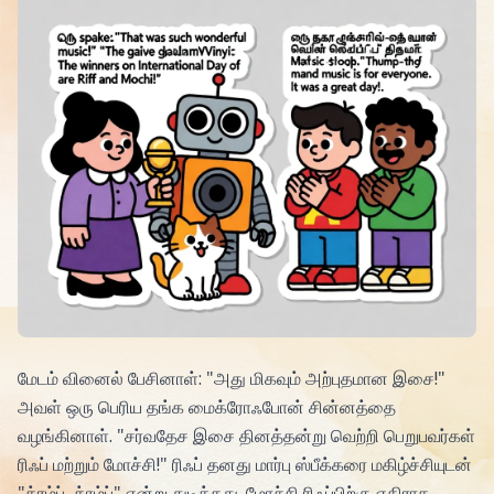
மேடம் வினைல் பேசினாள்: "அது மிகவும் அற்புதமான இசை!"
அவள் ஒரு பெரிய தங்க மைக்ரோஃபோன் சின்னத்தை
வழங்கினாள். "சர்வதேச இசை தினத்தன்று வெற்றி பெறுபவர்கள்
ரிஃப் மற்றும் மோச்சி!" ரிஃப் தனது மார்பு ஸ்பீக்கரை மகிழ்ச்சியுடன்
"த்ரம்ப், த்ரம்ப்" என்று துடித்தது. மோச்சி ரிஃப்பிற்கு எதிராக