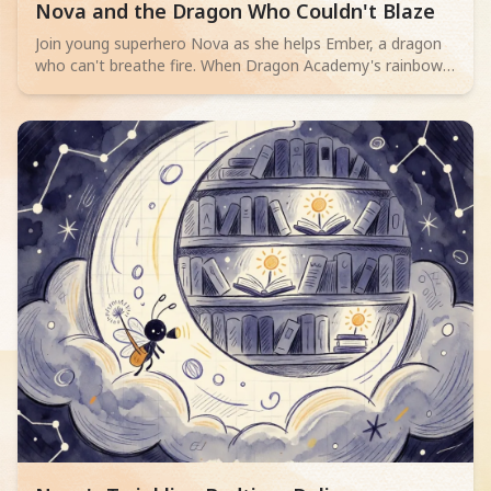
Read children story -
Nova and the Dragon Who Couldn't Blaze
Join young superhero Nova as she helps Ember, a dragon
who can't breathe fire. When Dragon Academy's rainbow
bridge cracks, Ember must overcome their fears and
discover true bravery isn't about powerful flames, but
teamwork and facing challenges.