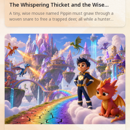
Read children story -
The Whispering Thicket and the Wise
Mouse
A tiny, wise mouse named Pippin must gnaw through a
woven snare to free a trapped deer, all while a hunter
sleeps nearby. Will his bravery save the day?