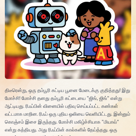
திடீரென்று, ஒரு தம்பூரி கட்டிய பூனை மேடைக்கு குதித்தது! இது
மோச்சி! மோச்சி தனது தம்பூரி கட்டையை "ஜிங், ஜிங்" என்று
ஆட்டியது. ரிஃப்பின் வினையில் பதிவு செய்யப்பட்ட கண்கள்
வட்டமாக மாறின. ரிஃப் ஒரு புதிய ஒலியை வெளியிட்டது. இன்னும்
கொஞ்சம் இசை இருந்தது. மோச்சி மகிழ்ச்சியாக "மியாவ்"
என்று கத்தியது. அது ரிஃப்பின் கால்களில் தேய்த்தது. ஒரு