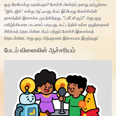
ஒரு ரோபோக்கு உதவியதா? மோச்சி மீண்டும் தனது தம்பூரியை
"ஜிங், ஜிங்" என்று ஆட்டியது. ரிஃப் இப்போது மோச்சியின்
தாளத்தில் இசைக்க முயற்சித்தது. "ட்வீட்லீ-வூப்!" அது ஒரு
மகிழ்ச்சியான பாடலைப் பாடியது. கூட்டத்தில் உள்ள குழந்தைகள்
சிரிக்கத் தொடங்கின. ரிஃப் மற்றும் மோச்சி இசைக்கத்
தொடங்கின. அது ஒரு அற்புதமான இசையாக இருந்தது!
மேடம் வினைலின் ஆச்சரியம்