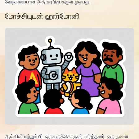
வேடிக்கையான அதிர்வு ரிஃப்க்குள் ஓடியது.
மோச்சியுடன் ஹார்மோனி
ஆல்வின் மற்றும் பீட் ஒருவருக்கொருவர் பார்த்தனர். ஒரு பூனை