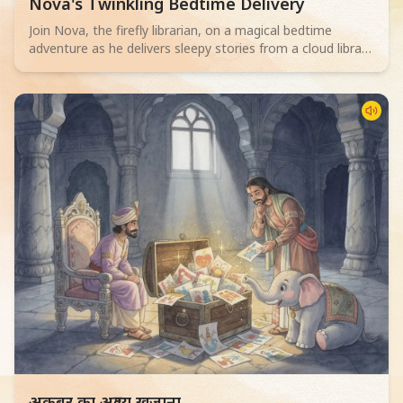
Read children story -
Nova's Twinkling Bedtime Delivery
Join Nova, the firefly librarian, on a magical bedtime
adventure as he delivers sleepy stories from a cloud library
to children. Perfect for 2-4 year olds.
Read children story -
अकबर का अदृश्य ख़ज़ाना